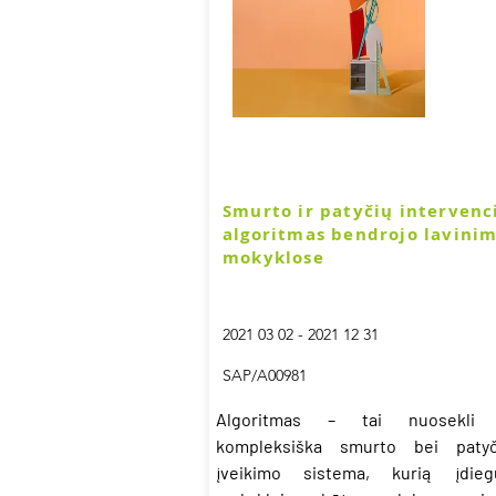
Smurto ir patyčių intervenc
algoritmas bendrojo lavini
mokyklose
2021 03 02 - 2021 12 31
SAP/A00981
Algoritmas – tai nuosekli 
kompleksiška smurto bei patyč
įveikimo sistema, kurią įdieg