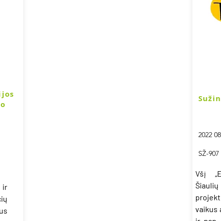
ijos
Sužin
mo
2022 08
SŽ-907
Všį „
Šiaulių
ir
projek
ių
vaikus 
us
ir pan