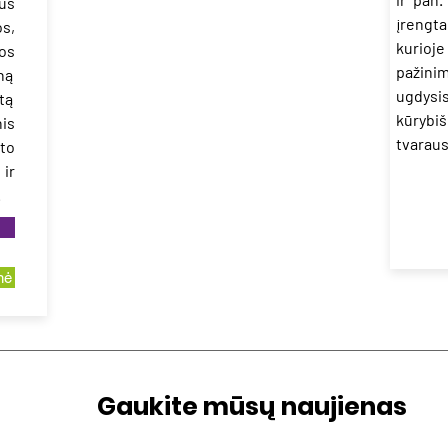
us
įrengt
s,
kurioje
os
pažini
ną
ugdysi
tą
kūrybi
is
tvaraus
to
 ir
.
nė
Gaukite mūsų naujienas