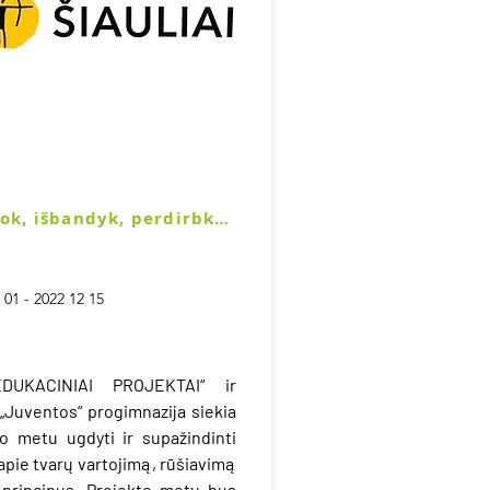
ok, išbandyk, perdirbk…
 01 - 2022 12 15
EDUKACINIAI PROJEKTAI“ ir
 „Juventos“ progimnazija siekia
to metu ugdyti ir supažindinti
apie tvarų vartojimą, rūšiavimą
. principus. Projekto metu bus