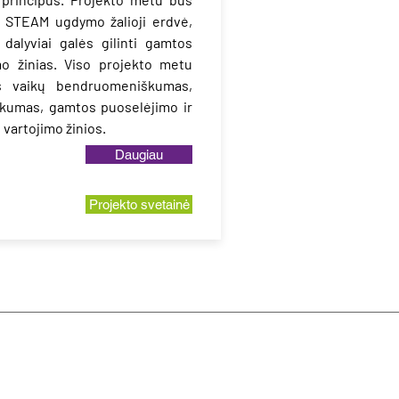
a STEAM ugdymo žalioji erdvė,
 dalyviai galės gilinti gamtos
mo žinias. Viso projekto metu
s vaikų bendruomeniškumas,
škumas, gamtos puoselėjimo ir
 vartojimo žinios.
Daugiau
Projekto svetainė