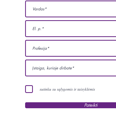
sutinku su sąlygomis ir taisyklėmis
Pateikti