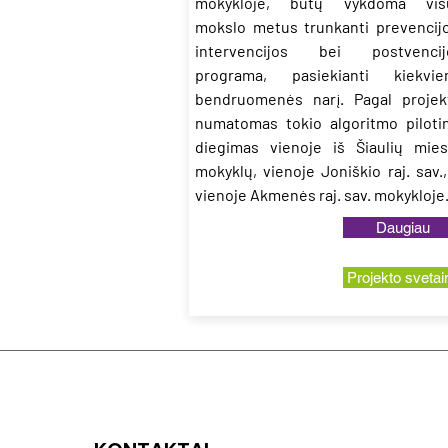
mokykloje, būtų vykdoma vis
mokslo metus trunkanti prevencijo
intervencijos bei postvencij
programa, pasiekianti kiekvie
bendruomenės narį. Pagal projek
numatomas tokio algoritmo pilotin
diegimas vienoje iš Šiaulių mies
mokyklų, vienoje Joniškio raj. sav.,
vienoje Akmenės raj. sav. mokykloje
Daugiau
Projekto svetai