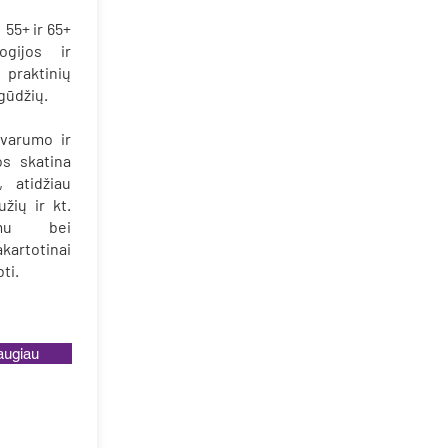
 55+ ir 65+
gijos ir
praktinių
įgūdžių.
tvarumo ir
os skatina
, atidžiau
žių ir kt.
umu bei
rtotinai
ti.
augiau