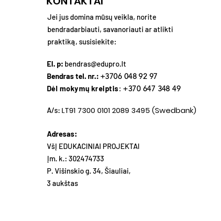
KONTAKTAI
Jei jus domina mūsų veikla, norite
bendradarbiauti, savanoriauti ar atlikti
praktiką, susisiekite:
El. p:
bendras@edupro.lt
Bendras tel. nr.:
+3706 048 92 97
Dėl mokymų kreiptis
: +370 647 348 49
LT91 7300 0101 2089 3495 (Swedbank)
A/s:
Adresas:
VšĮ EDUKACINIAI PROJEKTAI
Įm. k.: 302474733
P. Višinskio g. 34, Šiauliai,
3 aukštas