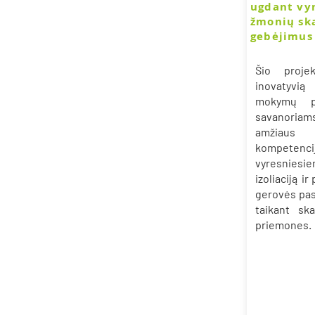
ugdant vy
žmonių sk
gebėjimus
Šio proje
inovatyvi
mokymų p
savanoriam
amžiaus 
kompeten
vyresniesi
izoliaciją ir
gerovės pas
taikant sk
priemones.