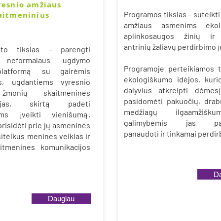
resnio amžiaus
Programos tikslas – suteikti
aitmeninius
amžiaus asmenims ekolo
aplinkosaugos žinių ir 
antrinių žaliavų perdirbimo 
kto tikslas - parengti
ą neformalaus ugdymo
Programoje perteikiamos 
latformą su gairėmis
ekologiškumo idėjos, kuri
s, ugdantiems vyresnio
dalyvius atkreipti dėmesį
žmonių skaitmenines
pasidomėti pakuočių, drabu
cijas, skirtą padėti
medžiagų ilgaamžišk
ems įveikti vienišumą,
galimybėmis jas paka
 prisidėti prie jų asmeninės
panaudoti ir tinkamai perdirb
itelkus menines veiklas ir
aitmenines komunikacijos
D
Daugiau