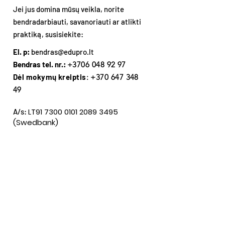
Jei jus domina mūsų veikla, norite
bendradarbiauti, savanoriauti ar atlikti
praktiką, susisiekite:
El. p:
bendras@edupro.lt
Bendras tel. nr.:
+3706 048 92 97
Dėl mokymų kreiptis
:
+370 647 348
49
LT91
7300 0101 2089 3495
A/s:
(Swedbank)
Adresas:
VšĮ EDUKACINIAI PROJEKTAI
Įm. k.:
302474733
P. Višinskio g. 34, Šiauliai,
3 aukštas