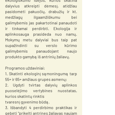
ekologiškumo idėjos, kurios skatina
dalyvius atkreipti dėmesį, atidžiau
pasidomėti pakuočių, drabužių ir kt.
medžiagų ilgaamžiškumu bei
galimybėmis jas pakartotinai panaudoti
ir tinkamai perdirbti. Ekologija ir
aplinkosauga prasideda nuo namų.
Mokymų metu dalyviai bus taip pat
supažindinti su verslo kūrimo
galimybėmis panaudojant naujo
produkto gamybą iš antrinių žaliavų.
Programos uždaviniai:
1. Skatinti ekologinį sąmoningumą tarp
55+ ir 65+ amžiaus grupės asmenų;
2. Ugdyti tvirtas dalyvių aplinkos
puoselėjimo vertybines nuostatas,
kurios skatintų rinktis
tvaresnį gyvenimo būdą.
3. Išbandyti 4 perdirbimo praktikas ir
gebėti “prikelti antrines žaliavas naujam