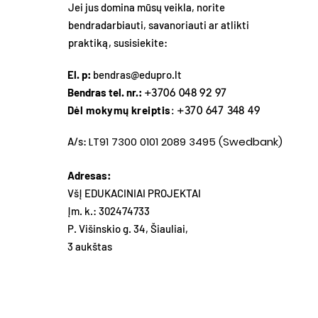
Jei jus domina mūsų veikla, norite
bendradarbiauti, savanoriauti ar atlikti
praktiką, susisiekite:
El. p:
bendras@edupro.lt
Bendras tel. nr.:
+3706 048 92 97
Dėl mokymų kreiptis
: +370 647 348 49
LT91 7300 0101 2089 3495 (Swedbank)
A/s:
Adresas:
VšĮ EDUKACINIAI PROJEKTAI
Įm. k.: 302474733
P. Višinskio g. 34, Šiauliai,
3 aukštas