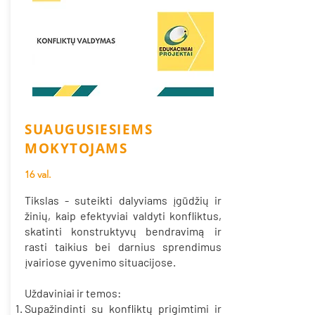
SUAUGUSIESIEMS
MOKYTOJAMS
16 val.
Tikslas - suteikti dalyviams įgūdžių ir
žinių, kaip efektyviai valdyti konfliktus,
skatinti konstruktyvų bendravimą ir
rasti taikius bei darnius sprendimus
įvairiose gyvenimo situacijose.
Uždaviniai ir temos:
Supažindinti su konfliktų prigimtimi ir