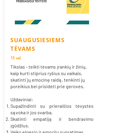
SUAUGUSIESIEMS
TĖVAMS
15 val.
Tikslas -
teikti tėvams įrankių ir žinių,
kaip kurti stiprius ryšius su vaikais,
skatinti jų emocinę raidą, tenkinti jų
poreikius bei prisidėti prie gerovės.
Uždaviniai:
Supažindinti su prieraišios tėvystės
sąvoka ir jos svarba.
Skatinti empatiją ir bendravimo
įgūdžius.
Vaiko elgesio ir emocijų supratimas.