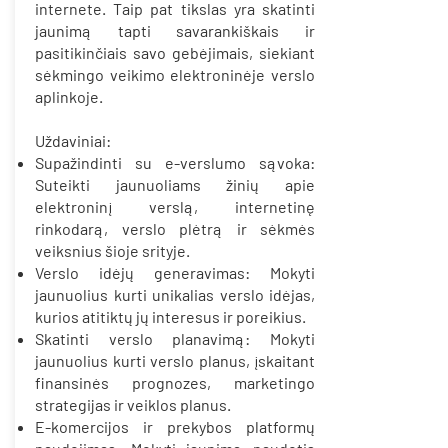
internete. Taip pat tikslas yra skatinti
jaunimą tapti savarankiškais ir
pasitikinčiais savo gebėjimais, siekiant
sėkmingo veikimo elektroninėje verslo
aplinkoje.
Uždaviniai:
Supažindinti su e-verslumo sąvoka:
Suteikti jaunuoliams žinių apie
elektroninį verslą, internetinę
rinkodarą, verslo plėtrą ir sėkmės
veiksnius šioje srityje.
Verslo idėjų generavimas: Mokyti
jaunuolius kurti unikalias verslo idėjas,
kurios atitiktų jų interesus ir poreikius.
Skatinti verslo planavimą: Mokyti
jaunuolius kurti verslo planus, įskaitant
finansinės prognozes, marketingo
strategijas ir veiklos planus.
E-komercijos ir prekybos platformų