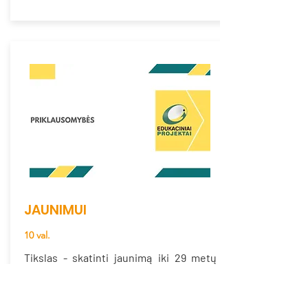
JAUNIMUI
10 val.
Tikslas - skatinti jaunimą iki 29 metų
įgyti žinių ir įgūdžių, susijusių su
priklausomybių prevencija ir valdymu. Ši
programa siekia padėti jaunuoliams