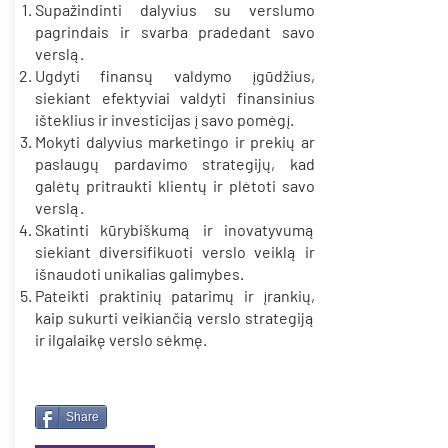
Supažindinti dalyvius su verslumo
pagrindais ir svarba pradedant savo
verslą.
Ugdyti finansų valdymo įgūdžius,
siekiant efektyviai valdyti finansinius
išteklius ir investicijas į savo pomėgį.
Mokyti dalyvius marketingo ir prekių ar
paslaugų pardavimo strategijų, kad
galėtų pritraukti klientų ir plėtoti savo
verslą.
Skatinti kūrybiškumą ir inovatyvumą
siekiant diversifikuoti verslo veiklą ir
išnaudoti unikalias galimybes.
Pateikti praktinių patarimų ir įrankių,
kaip sukurti veikiančią verslo strategiją
ir ilgalaikę verslo sėkmę.
Share