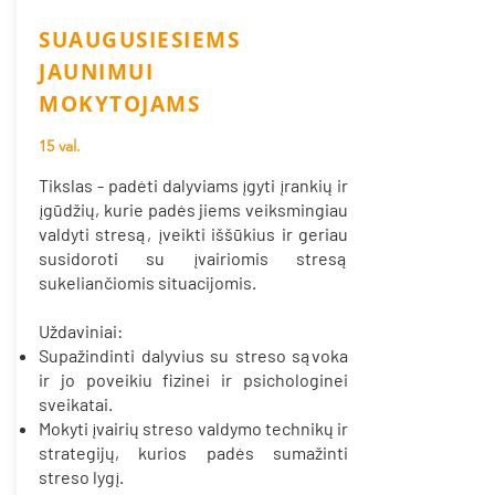
SUAUGUSIESIEMS
JAUNIMUI
MOKYTOJAMS
15 val.
Tikslas - padėti dalyviams įgyti įrankių ir
įgūdžių, kurie padės jiems veiksmingiau
valdyti stresą, įveikti iššūkius ir geriau
susidoroti su įvairiomis stresą
sukeliančiomis situacijomis.
Uždaviniai:
Supažindinti dalyvius su streso sąvoka
ir jo poveikiu fizinei ir psichologinei
sveikatai.
Mokyti įvairių streso valdymo technikų ir
strategijų, kurios padės sumažinti
streso lygį.