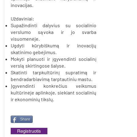
inovacijas.
Uždaviniai:
Supažindinti dalyvius su socialinio
verslumo sąvoka ir jo svarba
visuomenėje.
Ugdyti kūrybiškumą ir inovacijų
skatinimo gebėjimus.
Mokyti planuoti ir įgyvendinti socialinį
verslą skirtingose šalyse.
Skatinti tarpkultūrinį supratimą ir
bendradarbiavimą tarptautiniu mastu.
Įgyvendinti konkrečius veiksmus
kultūrinėje aplinkoje, siekiant socialinių
ir ekonominių tikslų.
Share
Registruotis