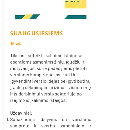
SUAUGUSIESIEMS
16 val.
Tikslas - suteikti įkalinimo įstaigose
esantiems asmenims žinių, įgūdžių ir
motyvacijos, kurie padės jiems plėtoti
verslumo kompetencijas, kurti ir
įgyvendinti verslo idėjas bei įgyti būtinų
įrankių sėkmingam grįžimui į visuomenę
ir įsidarbinimui verslo sektoriuje po
išėjimo iš įkalinimo įstaigos.
Uždaviniai:
Supažindinti dalyvius su verslumo
samprata ir svarba asmeniniam ir