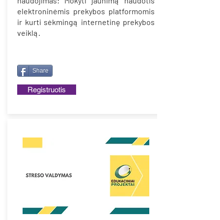
naudojimas: Mokyti jaunimą naudotis
elektroninėmis prekybos platformomis
ir kurti sėkmingą internetinę prekybos
veiklą.
Share
Registruotis