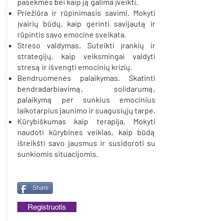
pasekmės bei kaip ją galima įveikti.
Priežiūra ir rūpinimasis savimi. Mokyti
įvairių būdų, kaip gerinti savijautą ir
rūpintis savo emocine sveikata.
Streso valdymas. Suteikti įrankių ir
strategijų, kaip veiksmingai valdyti
stresą ir išvengti emocinių krizių.
Bendruomenės palaikymas. Skatinti
bendradarbiavimą, solidarumą,
palaikymą per sunkius emocinius
laikotarpius jaunimo ir suagusiųjų tarpe.
Kūrybiškumas kaip terapija. Mokyti
naudoti kūrybines veiklas, kaip būdą
išreikšti savo jausmus ir susidoroti su
sunkiomis situacijomis.
Share
Registruotis