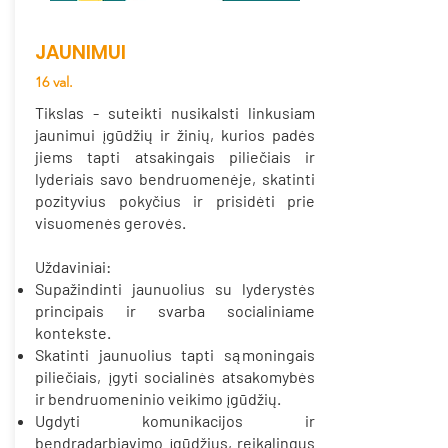
JAUNIMUI
16 val.
Tikslas - suteikti nusikalsti linkusiam
jaunimui įgūdžių ir žinių, kurios padės
jiems tapti atsakingais piliečiais ir
lyderiais savo bendruomenėje, skatinti
pozityvius pokyčius ir prisidėti prie
visuomenės gerovės.
Uždaviniai:
Supažindinti jaunuolius su lyderystės
principais ir svarba socialiniame
kontekste.
Skatinti jaunuolius tapti sąmoningais
piliečiais, įgyti socialinės atsakomybės
ir bendruomeninio veikimo įgūdžių.
Ugdyti komunikacijos ir
bendradarbiavimo įgūdžius, reikalingus