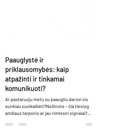
Paauglystė ir
priklausomybės: kaip
atpažinti ir tinkamai
komunikuoti?
Ar pastaruoju metu su paaugliu darosi vis
sunkiau susikalbėti?Nežinote – čia tiesiog
amžiaus tarpsnis ar jau rimtesni signalai?
Kviečiame į nuotolinį seminarą: Seminaras