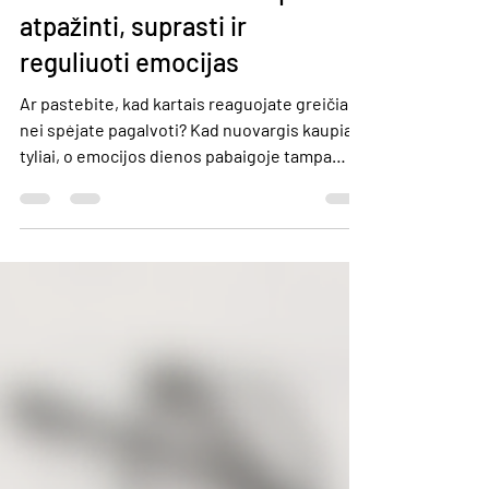
Emocinis balansas: kaip
atpažinti, suprasti ir
reguliuoti emocijas
Ar pastebite, kad kartais reaguojate greičiau
nei spėjate pagalvoti? Kad nuovargis kaupiasi
tyliai, o emocijos dienos pabaigoje tampa
sunkiai suvaldomos? Emocinis balansas – tai
ne nuolatinė ramybė. Tai gebėjimas laiku
pastebėti, kas vyksta viduje, ir sąmoningai
pasirinkti, kaip reaguoti. Kviečiame į nuotolinį
seminarą Seminaras skirtas visiems , kuriems
aktualu: geriau suprasti savo emocijas,
stiprinti atsparumą stresui, reaguoti mažiau
impulsyviai, dirbantiems su žmonėmis a