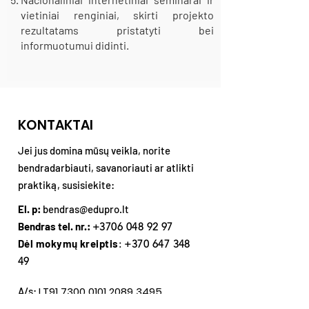
vietiniai renginiai, skirti projekto
rezultatams pristatyti bei
informuotumui didinti.
KONTAKTAI
Jei jus domina mūsų veikla, norite
bendradarbiauti, savanoriauti ar atlikti
praktiką, susisiekite:
El. p:
bendras@edupro.lt
Bendras tel. nr.:
+3706 048 92 97
Dėl mokymų kreiptis
:
+370 647 348
49
LT91
7300 0101 2089 3495
A/s:
(Swedbank)