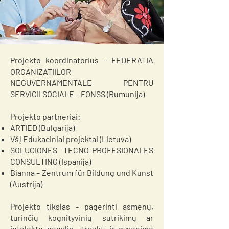
Projekto koordinatorius - FEDERATIA
ORGANIZATIILOR
NEGUVERNAMENTALE PENTRU
SERVICII SOCIALE – FONSS (Rumunija)
Projekto partneriai:
ARTIED (Bulgarija)
VšĮ Edukaciniai projektai (Lietuva)
SOLUCIONES TECNO-PROFESIONALES
CONSULTING (Ispanija)
Bianna – Zentrum für Bildung und Kunst
(Austrija)
Projekto tikslas - pagerinti asmenų,
turinčių kognityvinių sutrikimų ar
intelekto negalią, įtrauktį ir gyvenimo