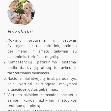
Rezultatai
Mokymų programa ir vadovas
švietėjams, skirtas kultūrinių praktikų
bei meno ir amatų taikymui su
asmenimis, turinčiais negalią.
Kompetencijų patikrinimo sistema,
patikrinta dviejų etapų testavimu ir
tarptautiniais mokymais.
Nacionaliniai atvejų tyrimai, parodantys,
kaip įvertinti skirtingose mokymosi
situacijose įgytus gebėjimus.
Vietinės sklaidos komandos partnerių
šalyse, kurios užtikrins metodikos
tęstinumą ir plėtrą.
Nacionaliniai internetiniai seminarai ir