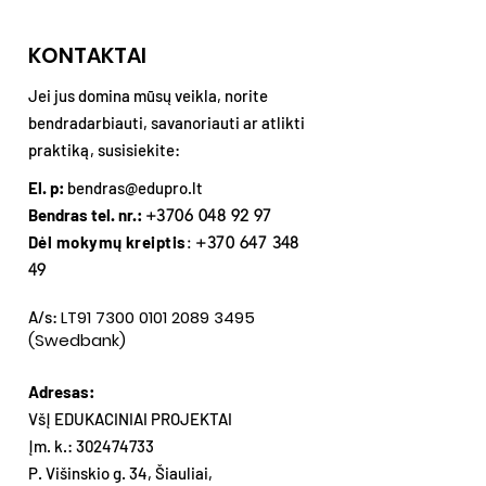
KONTAKTAI
Jei jus domina mūsų veikla, norite
bendradarbiauti, savanoriauti ar atlikti
praktiką, susisiekite:
El. p:
bendras@edupro.lt
Bendras tel. nr.:
+3706 048 92 97
Dėl mokymų kreiptis
:
+370 647 348
49
LT91
7300 0101 2089 3495
A/s:
(Swedbank)
Adresas:
VšĮ EDUKACINIAI PROJEKTAI
Įm. k.:
302474733
P. Višinskio g. 34, Šiauliai,