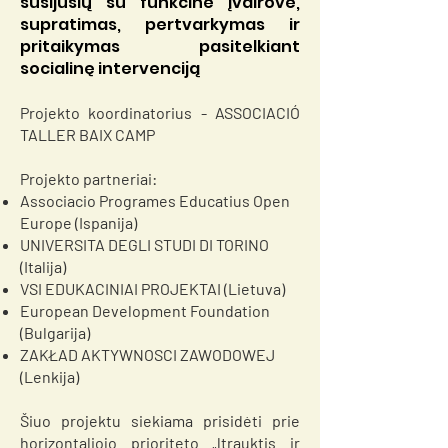
susijusių su funkcine įvairove,
supratimas, pertvarkymas ir
pritaikymas pasitelkiant
socialinę intervenciją
Projekto koordinatorius - ASSOCIACIÓ
TALLER BAIX CAMP
Projekto partneriai:
Associacio Programes Educatius Open
Europe (Ispanija)
UNIVERSITA DEGLI STUDI DI TORINO
(Italija)
VSI EDUKACINIAI PROJEKTAI (Lietuva)
European Development Foundation
(Bulgarija)
ZAKŁAD AKTYWNOSCI ZAWODOWEJ
(Lenkija)
Šiuo projektu siekiama prisidėti prie
horizontaliojo prioriteto „Įtrauktis ir