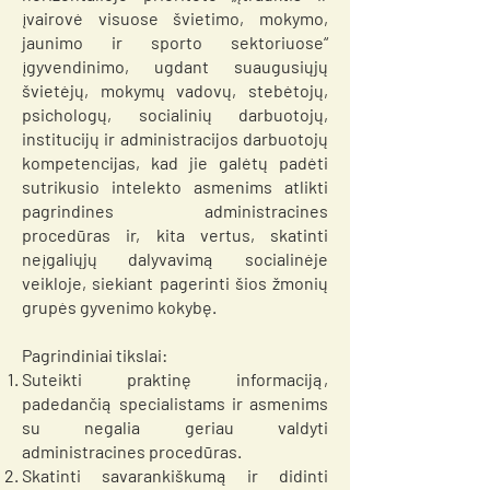
įvairovė visuose švietimo, mokymo,
jaunimo ir sporto sektoriuose“
įgyvendinimo, ugdant suaugusiųjų
švietėjų, mokymų vadovų, stebėtojų,
psichologų, socialinių darbuotojų,
institucijų ir administracijos darbuotojų
kompetencijas, kad jie galėtų padėti
sutrikusio intelekto asmenims atlikti
pagrindines administracines
procedūras ir, kita vertus, skatinti
neįgaliųjų dalyvavimą socialinėje
veikloje, siekiant pagerinti šios žmonių
grupės gyvenimo kokybę.
Pagrindiniai tikslai:
Suteikti praktinę informaciją,
padedančią specialistams ir asmenims
su negalia geriau valdyti
administracines procedūras.
Skatinti savarankiškumą ir didinti