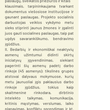
paslaugų, sveikatos priežiūros ir kitais
klausimais, tarpininkaujama tvarkant
dokumentus viešosiose institucijose ir
gaunant paslaugas. Projekto socialinis
darbuotojas veiklos vykdymo metu
sieks stiprinti jaunus žmones ir įgalinti
juos gauti socialines paslaugas, taip pat
ugdys savarankiškumo, bendravimo
įgūdžius.
II. Bedarbių ir ekonomiškai neaktyvių
asmenų užimtumui didinti skirtų
iniciatyvų įgyvendinimas, siekiant
pagerinti šių asmenų padėtį darbo
rinkoje (45 asmenys): tikslinės grupės
atstovai dalyvaus mokymuose, kurių
metu jaunuoliai įgis paklausius darbo
rinkoje įgūdžius, tokius kaip
skaitmeninė rinkodara, dirbtinio
intelekto taikymas, komunikacija,
kritinis mąstymas, verslumas, laiko
planavimas, konfliktų sprendimas ir kt.