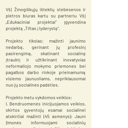
VšĮ Žmogiškųjų išteklių stebėsenos ir
plėtros biuras kartu su partneriu VšĮ
„Edukaciniai projektai“ įgyvendina
projektą „Tiltas į lyderystę“.
Projekto tikslas: mažinti jaunimo
nedarbą, gerinant jų profesinį
pasirengimą, skatinant socialinę
įtrauktį ir užtikrinant inovatyvias
neformaliojo mokymo priemones bei
pagalbos darbo rinkoje prieinamumą
visiems jaunuoliams, nepriklausomai
nuo jų socialinės padėties.
Projekto metu vykdomos veiklos:
I. Bendruomenės inicijuojamos veiklos,
skirtos gyventojų esamai socialinei
atskirčiai mažinti (45 asmenys): Jauni
žmonės informuojami socialinių