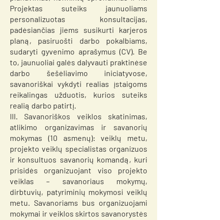
Projektas suteiks jaunuoliams
personalizuotas konsultacijas,
padėsiančias jiems susikurti karjeros
planą, pasiruošti darbo pokalbiams,
sudaryti gyvenimo aprašymus (CV). Be
to, jaunuoliai galės dalyvauti praktinėse
darbo šešėliavimo iniciatyvose,
savanoriškai vykdyti realias įstaigoms
reikalingas užduotis, kurios suteiks
realią darbo patirtį.
III. Savanoriškos veiklos skatinimas,
atlikimo organizavimas ir savanorių
mokymas (10 asmenų): veiklų metu,
projekto veiklų specialistas organizuos
ir konsultuos savanorių komandą, kuri
prisidės organizuojant viso projekto
veiklas – savanoriaus mokymų,
dirbtuvių, patyriminių mokymosi veiklų
metu. Savanoriams bus organizuojami
mokymai ir veiklos skirtos savanorystės