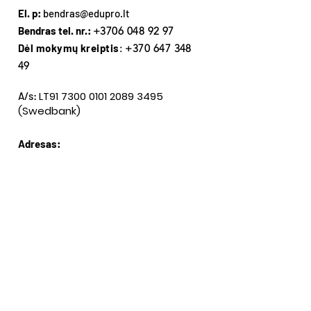
El. p:
bendras@edupro.lt
Bendras tel. nr.:
+3706 048 92 97
Dėl mokymų kreiptis
:
+370 647 348
49
LT91
7300 0101 2089 3495
A/s:
(Swedbank)
Adresas:
VšĮ EDUKACINIAI PROJEKTAI
Įm. k.:
302474733
P. Višinskio g. 34, Šiauliai,
3 aukštas
Gaukite mūsų naujienas