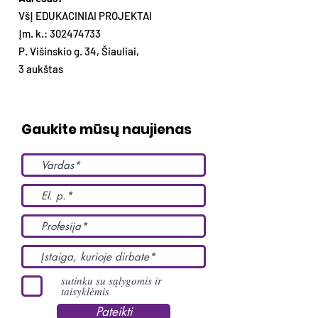
VšĮ EDUKACINIAI PROJEKTAI
Įm. k.:
302474733
P. Višinskio g. 34, Šiauliai,
3 aukštas
Gaukite mūsų naujienas
sutinku su sąlygomis ir
taisyklėmis
Pateikti