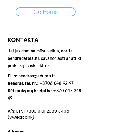
Go Home
KONTAKTAI
Jei jus domina mūsų veikla, norite
bendradarbiauti, savanoriauti ar atlikti
praktiką, susisiekite:
El. p:
bendras@edupro.lt
Bendras tel. nr.:
+3706 048 92 97
Dėl mokymų kreiptis
:
+370 647 348
49
LT91
7300 0101 2089 3495
A/s:
(Swedbank)
Adresas: