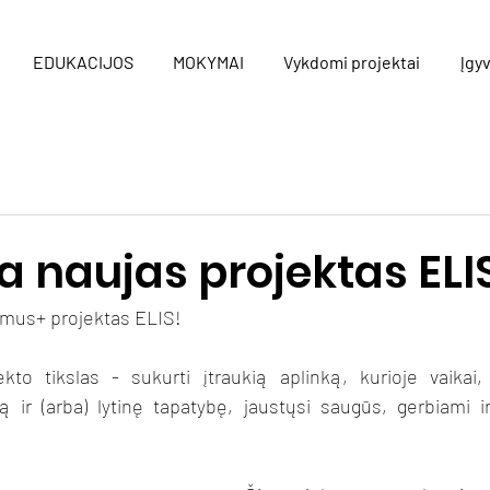
EDUKACIJOS
MOKYMAI
Vykdomi projektai
Įgyv
a naujas projektas ELI
smus+ projektas ELIS!
kto tikslas - sukurti įtraukią aplinką, kurioje vaikai, 
ą ir (arba) lytinę tapatybę, jaustųsi saugūs, gerbiami i