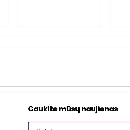
GENLINK: naujas kartų
Asm
projektas
kalt
Gaukite mūsų naujienas