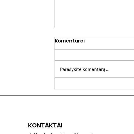
Komentarai
Parašykite komentarą...
MUGArtS: kas muziejus ir
galerijas daro
patrauklesnes
senjorams?
KONTAKTAI