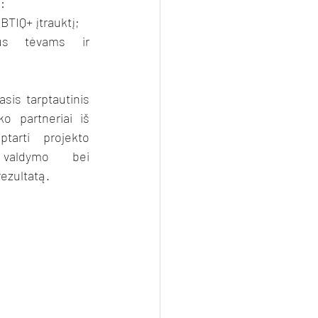
:
BTIQ+ įtrauktį;
us tėvams ir 
sis tarptautinis 
o partneriai iš 
ptarti projekto 
 valdymo bei 
rezultatą.