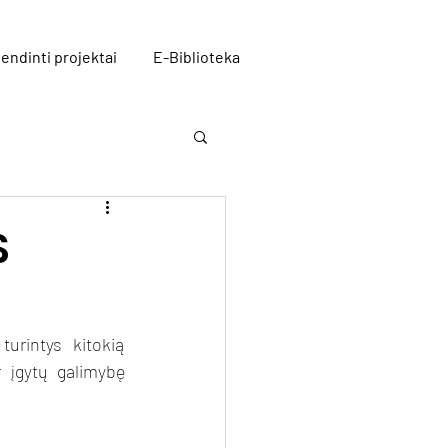
endinti projektai
E-Biblioteka
S
turintys kitokią 
r įgytų galimybę 