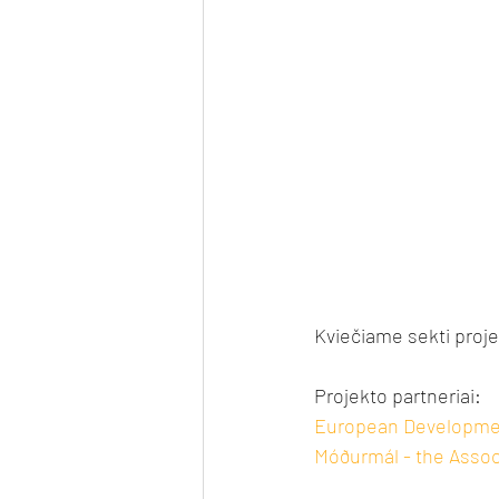
Kviečiame sekti proje
Projekto partneriai: 
European Developme
Móðurmál - the Associ