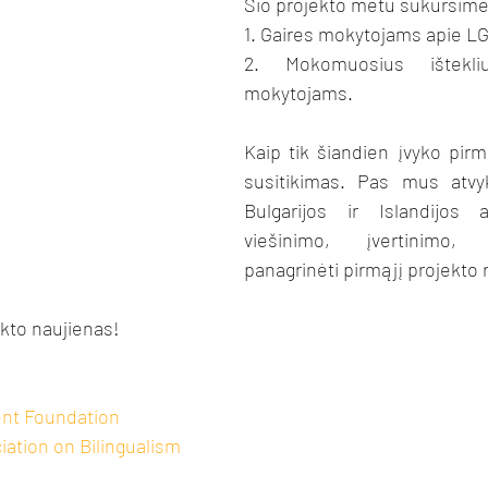
Šio projekto metu sukursime
1. Gaires mokytojams apie LG
2. Mokomuosius ištekli
mokytojams.
Kaip tik šiandien įvyko pirma
susitikimas. Pas mus atvyk
Bulgarijos ir Islandijos a
viešinimo, įvertinimo,
panagrinėti pirmąjį projekto 
kto naujienas!
nt Foundation
ation on Bilingualism