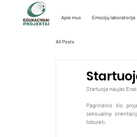
Apie mus
Emocijų laboratorija
All Posts
Startuoj
Startuoja naujas Era
Pagrindinis šio proje
seksualinę orientacij
tobulėti.