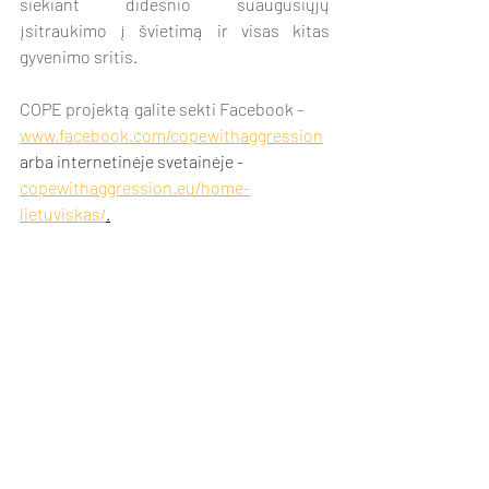
siekiant didesnio suaugusiųjų 
įsitraukimo į švietimą ir visas kitas 
gyvenimo sritis. 
COPE projektą galite sekti Facebook - 
www.facebook.com/copewithaggression
arba internetinėje svetainėje - 
copewithaggression.eu/home-
lietuviskas/
.