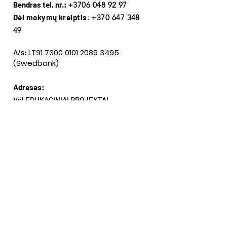
Bendras tel. nr.:
+3706 048 92 97
Dėl mokymų kreiptis
:
+370 647 348
49
LT91
7300 0101 2089 3495
A/s:
(Swedbank)
Adresas:
VšĮ EDUKACINIAI PROJEKTAI
Įm. k.:
302474733
P. Višinskio g. 34, Šiauliai,
3 aukštas
Gaukite mūsų naujienas