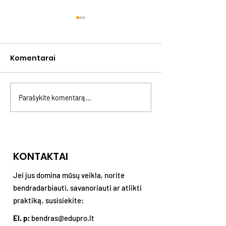
Komentarai
Parašykite komentarą...
GENLINK: naujas kartų
Asmeninės rib
projektas
kaltės ir konfl
KONTAKTAI
Jei jus domina mūsų veikla, norite
bendradarbiauti, savanoriauti ar atlikti
praktiką, susisiekite:
El. p:
bendras@edupro.lt