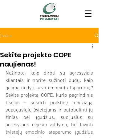
Įrašas
Sekite projekto COPE
naujienas!
Nežinote, kaip dirbti su agresyviais 
klientais ir norite sužinoti būdų, kaip 
galima ugdyti savo emocinį atsparumą? 
Sekite projektą COPE, kurio pagrindinis 
tikslas - sukurti praktinę medžiagą 
suaugusiųjų švietėjams ir patobulinti jų 
žinias bei įgūdžius, susijusius su 
agresyvaus elgesio valdymu, bei 
l
avinti 
švietėjų emocinio atsparumo įgūdžius 