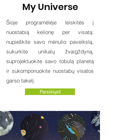
My Universe
Šioje programėlėje leiskitės į
nuostabią kelionę per visatą:
nupieškite savo mėnulio paveikslą,
sukurkite unikalų žvaigždyną,
suprojektuokite savo tobulą planetą
ir sukomponuokite nuostabų visatos
garso takelį.
Parsisiųsti