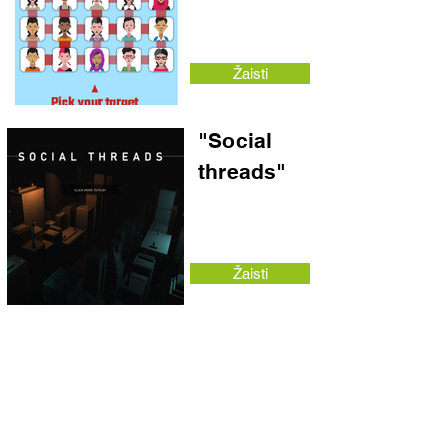
Žaisti
"Social
threads"
Žaisti
KONTAKTAI
Jei jus domina mūsų veikla, norite