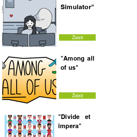
Simulator"
Žaisti
"Among all
of us"
Žaisti
"Divide et
impera"