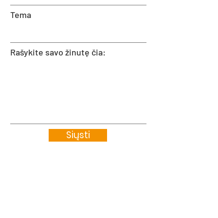
Tema
Rašykite savo žinutę čia:
Siųsti