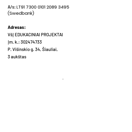
LT91
7300 0101 2089 3495
A/s:
(Swedbank)
Adresas:
VšĮ EDUKACINIAI PROJEKTAI
Įm. k.:
302474733
P. Višinskio g. 34, Šiauliai,
3 aukštas
Gaukite mūsų naujienas