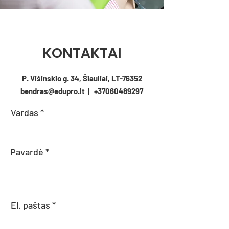
KONTAKTAI
P. Višinskio g. 34, Šiauliai, LT-76352
bendras@edupro.lt | +37060489297
Vardas
Pavardė
El. paštas