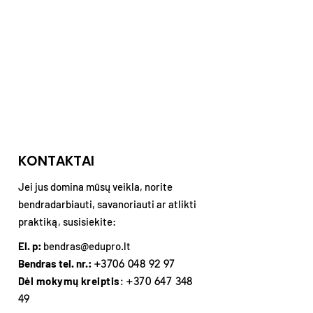
KONTAKTAI
Jei jus domina mūsų veikla, norite
bendradarbiauti, savanoriauti ar atlikti
praktiką, susisiekite:
El. p:
bendras@edupro.lt
Bendras tel. nr.:
+3706 048 92 97
Dėl mokymų kreiptis
:
+370 647 348
49