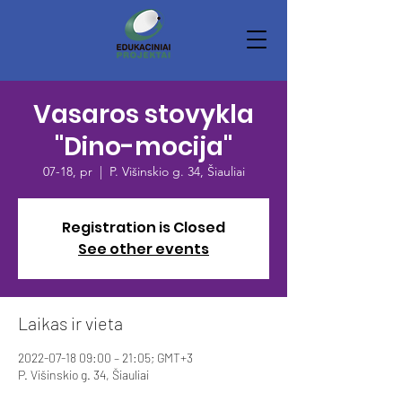
Vasaros stovykla
"Dino-mocija"
07-18, pr
  |  
P. Višinskio g. 34, Šiauliai
Registration is Closed
See other events
Laikas ir vieta
2022-07-18 09:00 – 21:05; GMT+3
P. Višinskio g. 34, Šiauliai