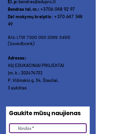
El. p:
bendras@edupro.lt
Bendras tel. nr.:
+3706 048 92 97
Dėl mokymų kreiptis
:
+370 647 348
49
LT91
7300 0101 2089 3495
A/s:
(Swedbank)
Adresas:
VšĮ EDUKACINIAI PROJEKTAI
Įm. k.:
302474733
P. Višinskio g. 34, Šiauliai,
3 aukštas
Gaukite mūsų naujienas