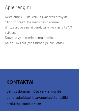
Apie renginį
Kviečiame 7-10 m. vaikus į vasaros stovyklą 
"Dino-mocija"! Jos metu pasinersime į 
dinozaurų pasaulį išbandydami įvairias STEAM 
veiklas. 
Stovykla vyks trimis pamainomis. 
Kaina - 130 eur (maitinimas įskaičiuotas). 
KONTAKTAI
Jei jus domina mūsų veikla, norite
bendradarbiauti, savanoriauti ar atlikti
praktiką, susisiekite: