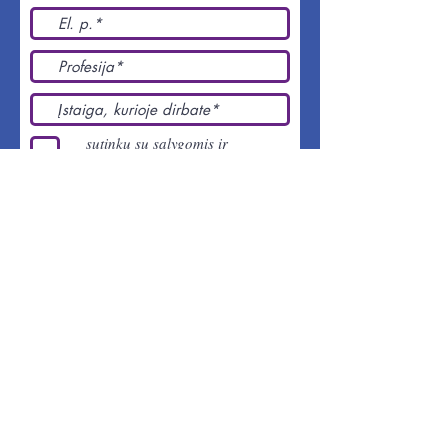
sutinku su sąlygomis ir
taisyklėmis
Pateikti
© 2021 EDUPRO. Sukurta su