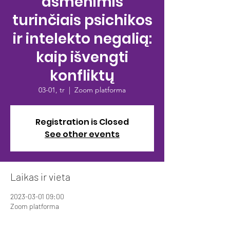
asmenimis
turinčiais psichikos
ir intelekto negalią:
kaip išvengti
konfliktų
03-01, tr
  |  
Zoom platforma
Registration is Closed
See other events
Laikas ir vieta
2023-03-01 09:00
Zoom platforma