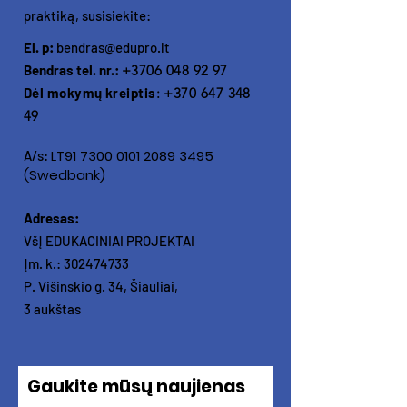
praktiką, susisiekite:
El. p:
bendras@edupro.lt
Bendras tel. nr.:
+3706 048 92 97
Dėl mokymų kreiptis
:
+370 647 348
49
LT91
7300 0101 2089 3495
A/s:
(Swedbank)
Adresas:
VšĮ EDUKACINIAI PROJEKTAI
Įm. k.:
302474733
P. Višinskio g. 34, Šiauliai,
3 aukštas
Gaukite mūsų naujienas