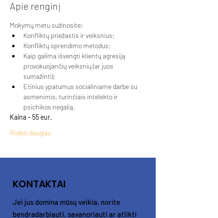
Apie renginį
Mokymų metu sužinosite:
Konfliktų priežastis ir veiksnius;
Konfliktų sprendimo metodus;
Kaip galima išvengti klientų agresiją 
provokuojančių veiksnių (ar juos 
sumažinti);
Etinius ypatumus socialiniame darbe su 
asmenimis, turinčiais intelekto ir 
psichikos negalią.
Kaina - 55 eur. 
Rodyti daugiau
KONTAKTAI
Jei jus domina mūsų veikla, norite
bendradarbiauti, savanoriauti ar atlikti