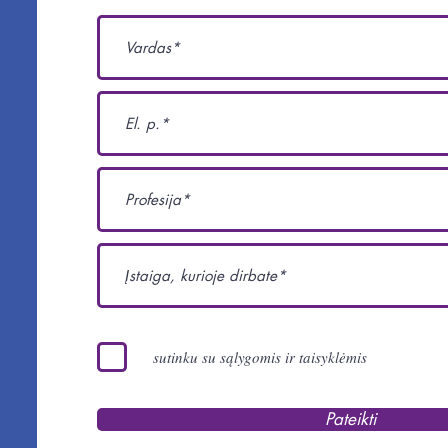
sutinku su sąlygomis ir taisyklėmis
Pateikti