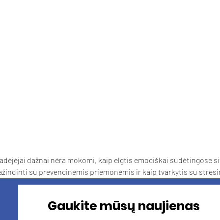
 padėjėjai dažnai nėra mokomi, kaip elgtis emociškai sudėtingose si
pažindinti su prevencinėmis priemonėmis ir kaip tvarkytis su stresi
Gaukite mūsų naujienas