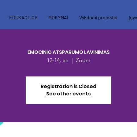
EDUKACIJOS
MOKYMAI
Vykdomi projektai
Įgyv
EMOCINIO ATSPARUMO LAVINIMAS
12-14, an
  |  
Zoom
Registration is Closed
See other events