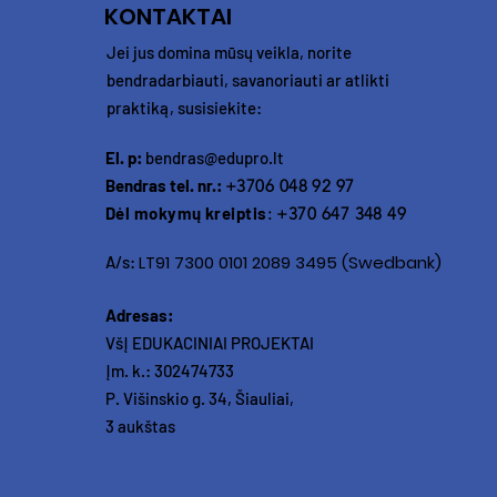
KONTAKTAI
Jei jus domina mūsų veikla, norite
bendradarbiauti, savanoriauti ar atlikti
praktiką, susisiekite:
El. p:
bendras@edupro.lt
Bendras tel. nr.:
+3706 048 92 97
Dėl mokymų kreiptis
: +370 647 348 49
LT91 7300 0101 2089 3495 (Swedbank)
A/s:
Adresas:
VšĮ EDUKACINIAI PROJEKTAI
Įm. k.: 302474733
P. Višinskio g. 34, Šiauliai,
3 aukštas