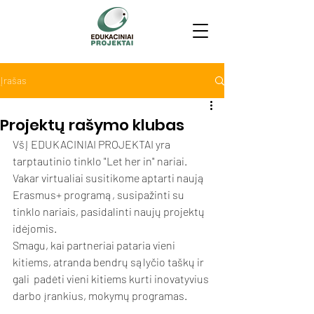
Įrašas
Projektų rašymo klubas
VšĮ EDUKACINIAI PROJEKTAI yra 
tarptautinio tinklo "Let her in" nariai. 
Vakar virtualiai susitikome aptarti naują 
Erasmus+ programą, susipažinti su 
tinklo nariais, pasidalinti naujų projektų 
idėjomis.
Smagu, kai partneriai pataria vieni 
kitiems, atranda bendrų sąlyčio taškų ir 
gali  padėti vieni kitiems kurti inovatyvius 
darbo įrankius, mokymų programas.