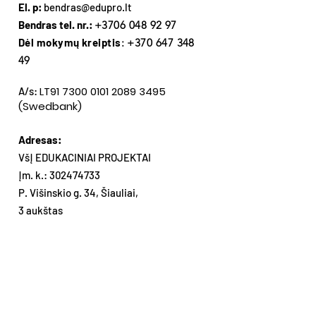
El. p:
bendras@edupro.lt
Bendras tel. nr.:
+3706 048 92 97
Dėl mokymų kreiptis
:
+370 647 348
49
LT91
7300 0101 2089 3495
A/s:
(Swedbank)
Adresas:
VšĮ EDUKACINIAI PROJEKTAI
Įm. k.:
302474733
P. Višinskio g. 34, Šiauliai,
3 aukštas
Gaukite mūsų naujienas