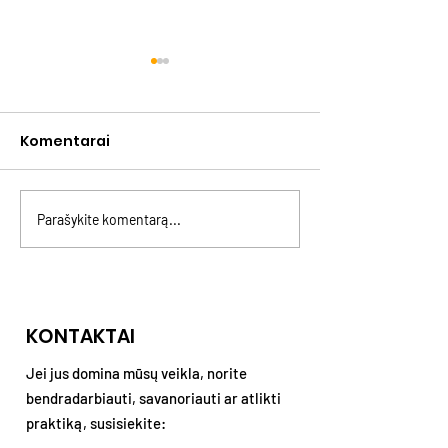
Komentarai
Parašykite komentarą...
GENLINK: naujas kartų
Asmeninės rib
projektas
kaltės ir konfl
KONTAKTAI
Jei jus domina mūsų veikla, norite
bendradarbiauti, savanoriauti ar atlikti
praktiką, susisiekite: