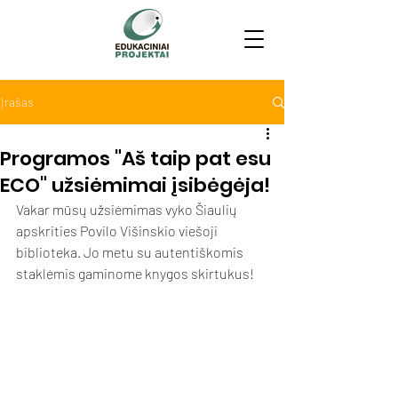
Įrašas
Programos "Aš taip pat esu
ECO" užsiėmimai įsibėgėja!
Vakar mūsų užsiėmimas vyko Šiaulių 
apskrities Povilo Višinskio viešoji 
biblioteka. Jo metu su autentiškomis 
staklėmis gaminome knygos skirtukus! 