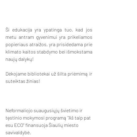
Ši edukacija yra ypatinga tuo, kad jos 
metu antram gyvenimui yra prikeliamos 
popieriaus atraižos, yra prisidedama prie 
klimato kaitos stabdymo bei išmokstama 
naujų dalykų! 
Dėkojame bibliotekai už šilta priėmimą ir 
suteiktas žinias! 
Neformaliojo suaugusiųjų švietimo ir 
tęstinio mokymosi programą "Aš taip pat 
esu ECO" finansuoja Šiaulių miesto 
savivaldybė.