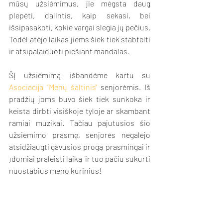
mūsų užsiėmimus, jie mėgsta daug 
plepėti, dalintis, kaip sekasi, bei 
išsipasakoti, kokie vargai slegia jų pečius.  
Todėl atėjo laikas jiems šiek tiek stabtelti 
ir atsipalaiduoti piešiant mandalas. 
Šį užsiėmimą išbandėme kartu su 
Asociacija "Menų šaltinis"
 senjorėmis. Iš 
pradžių joms buvo šiek tiek sunkoka ir 
keista dirbti visiškoje tyloje ar skambant 
ramiai muzikai. Tačiau pajutusios šio 
užsiėmimo prasmę, senjorės negalėjo 
atsidžiaugti gavusios progą prasmingai ir 
įdomiai praleisti laiką ir tuo pačiu sukurti 
nuostabius meno kūrinius! 