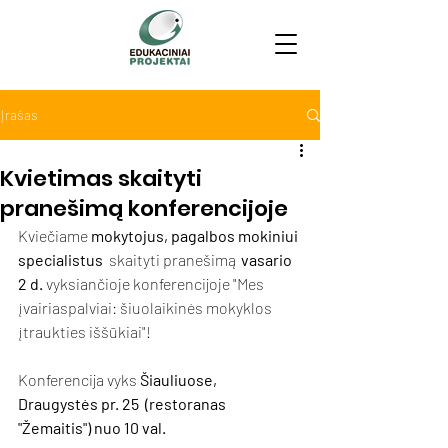
Įrašas
Kvietimas skaityti
pranešimą konferencijoje
Kviečiame 
mokytojus, pagalbos mokiniui 
specialistus 
 skaityti pranešimą 
vasario 
2 d. 
vyksiančioje konferencijoje "
Mes 
įvairiaspalviai: šiuolaikinės mokyklos 
įtraukties iššūkiai"
!
Konferencija vyks 
Šiauliuose, 
Draugystės pr. 25  (restoranas 
"Žemaitis") nuo 10 val. 