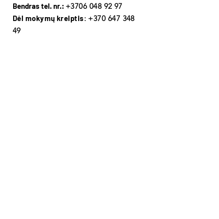
Bendras tel. nr.:
+3706 048 92 97
Dėl mokymų kreiptis
:
+370 647 348
49
LT91
7300 0101 2089 3495
A/s:
(Swedbank)
Adresas:
VšĮ EDUKACINIAI PROJEKTAI
Įm. k.:
302474733
P. Višinskio g. 34, Šiauliai,
3 aukštas
Gaukite mūsų naujienas