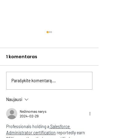
1 komentaras
Parašykite komentarą...
GENLINK: naujas kartų
Asmeninės rib
projektas
kaltės ir konfl
Naujausi
Nežinomas narys
2024-02-29
Professionals holding a
Salesforce 
Administrator certification
 reportedly earn 