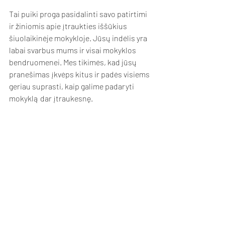
Tai puiki proga pasidalinti savo patirtimi 
ir žiniomis apie įtraukties iššūkius 
šiuolaikinėje mokykloje. Jūsų indėlis yra 
labai svarbus mums ir visai mokyklos 
bendruomenei. Mes tikimės, kad jūsų 
pranešimas įkvėps kitus ir padės visiems 
geriau suprasti, kaip galime padaryti 
mokyklą dar įtraukesnę.