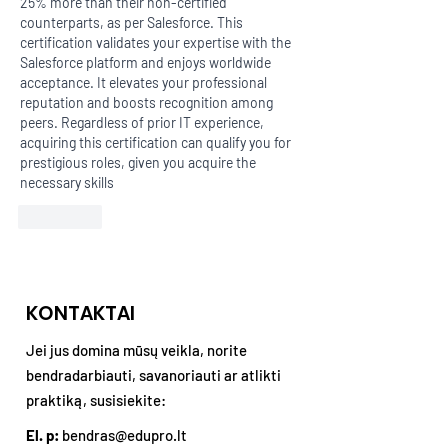
25% more than their non-certified 
counterparts, as per Salesforce. This 
certification validates your expertise with the 
Salesforce platform and enjoys worldwide 
acceptance. It elevates your professional 
reputation and boosts recognition among 
peers. Regardless of prior IT experience, 
acquiring this certification can qualify you for 
prestigious roles, given you acquire the 
necessary skills
Patinka
KONTAKTAI
Jei jus domina mūsų veikla, norite
bendradarbiauti, savanoriauti ar atlikti
praktiką, susisiekite:
El. p:
bendras@edupro.lt