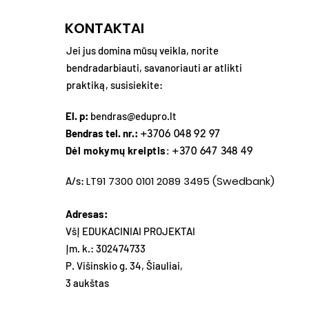
KONTAKTAI
Jei jus domina mūsų veikla, norite
bendradarbiauti, savanoriauti ar atlikti
praktiką, susisiekite:
El. p:
bendras@edupro.lt
Bendras tel. nr.:
+3706 048 92 97
Dėl mokymų kreiptis
: +370 647 348 49
LT91 7300 0101 2089 3495 (Swedbank)
A/s:
Adresas:
VšĮ EDUKACINIAI PROJEKTAI
Įm. k.: 302474733
P. Višinskio g. 34, Šiauliai,
3 aukštas