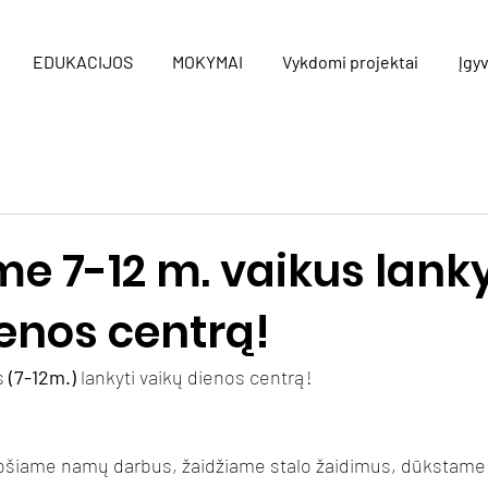
EDUKACIJOS
MOKYMAI
Vykdomi projektai
Įgyv
e 7-12 m. vaikus lanky
enos centrą!
s 
(7-12m.) 
lankyti vaikų dienos centrą!
šiame namų darbus, žaidžiame stalo žaidimus, dūkstame 