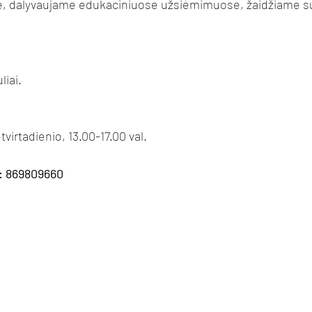
 dalyvaujame edukaciniuose užsiėmimuose, žaidžiame su V
liai.
tvirtadienio, 13.00-17.00 val.
: 869809660