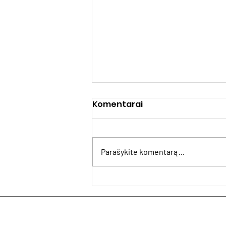
Komentarai
Parašykite komentarą...
MUGArtS: kas muziejus ir
galerijas daro
patrauklesnes
senjorams?