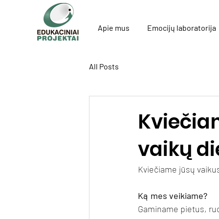
Apie mus
Emocijų laboratorija
All Posts
Kviečiam
vaikų di
Kviečiame jūsų vaiku
Ką mes veikiame?
Gaminame pietus, ruo