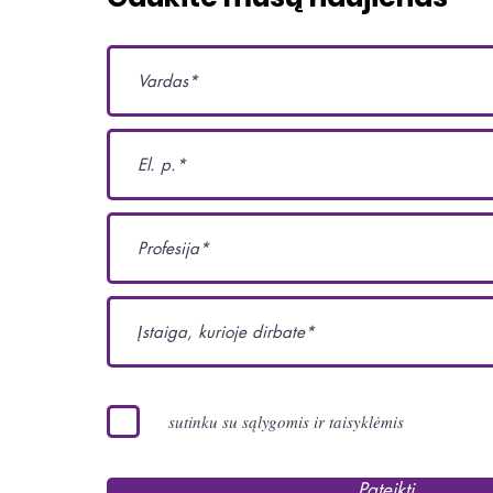
sutinku su sąlygomis ir taisyklėmis
Pateikti