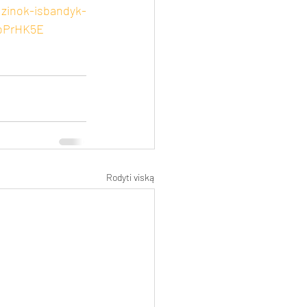
uzinok-isbandyk-
foPrHK5E
Rodyti viską