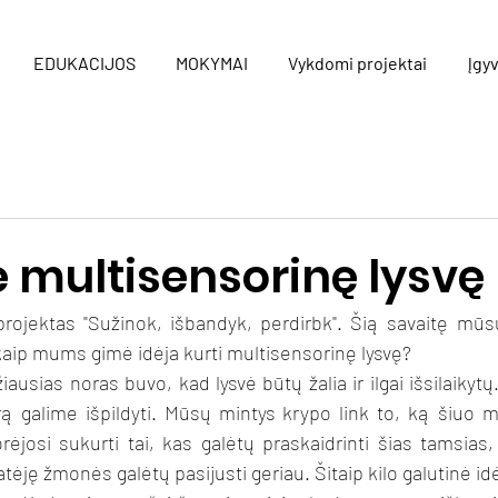
EDUKACIJOS
MOKYMAI
Vykdomi projektai
Įgyv
 multisensorinę lysvę
 projektas "Sužinok, išbandyk, perdirbk". Šią savaitę mūs
 kaip mums gimė idėja kurti multisensorinę lysvę?
ausias noras buvo, kad lysvė būtų žalia ir ilgai išsilaikytų
rą galime išpildyti. Mūsų mintys krypo link to, ką šiuo m
ėjosi sukurti tai, kas galėtų praskaidrinti šias tamsias, 
atėję žmonės galėtų pasijusti geriau. Šitaip kilo galutinė idėj