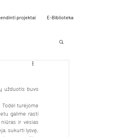
endinti projektai
E-Biblioteka
ų užduotis buvo 
. Todėl turėjome 
etu galime rasti 
niūras ir vėsias 
a, sukurti lysvę, 