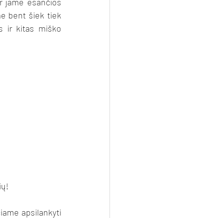
r jame esančios 
 bent šiek tiek 
 ir kitas miško 
ių!
iame apsilankyti 