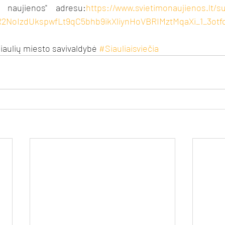
o naujienos" adresu:
https://www.svietimonaujienos.lt/s
AR2NoIzdUkspwfLt9qC5bhb9ikXliynHoVBRIMztMqaXi_1_3ot
iaulių miesto savivaldybė 
#Siauliaisviečia