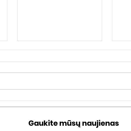
GENLINK: naujas kartų
Asm
projektas
kalt
Gaukite mūsų naujienas