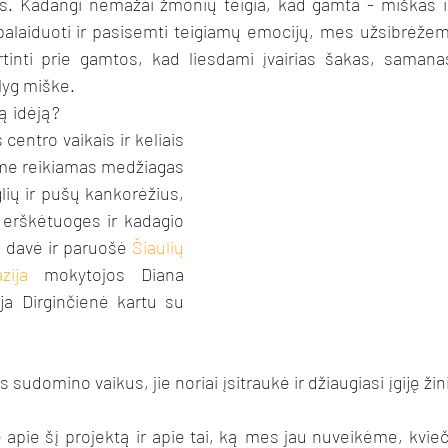
as. Kadangi nemažai žmonių teigia, kad gamta - miškas i
alaiduoti ir pasisemti teigiamų emocijų, mes užsibrėžeme
inti prie gamtos, kad liesdami įvairias šakas, samanas
lyg miške.
ą idėją? 
centro vaikais ir keliais 
me reikiamas medžiagas 
ių ir pušų kankorėžius, 
erškėtuoges ir kadagio 
davė ir paruošė 
Šiaulių 
zija
 mokytojos Diana 
ja Dirginčienė kartu su 
 sudomino vaikus, jie noriai įsitraukė ir džiaugiasi įgiję žin
 apie šį projektą ir apie tai, ką mes jau nuveikėme, kvieč