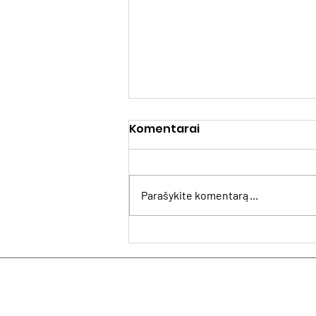
Komentarai
Parašykite komentarą...
MUGArtS: kas muziejus ir
galerijas daro
patrauklesnes
senjorams?