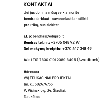
KONTAKTAI
Jei jus domina mūsų veikla, norite
bendradarbiauti, savanoriauti ar atlikti
praktiką, susisiekite:
El. p:
bendras@edupro.lt
Bendras tel. nr.:
+3706 048 92 97
Dėl mokymų kreiptis
: +370 647 348 49
LT91 7300 0101 2089 3495 (Swedbank)
A/s:
Adresas:
VšĮ EDUKACINIAI PROJEKTAI
Įm. k.: 302474733
P. Višinskio g. 34, Šiauliai,
3 aukštas