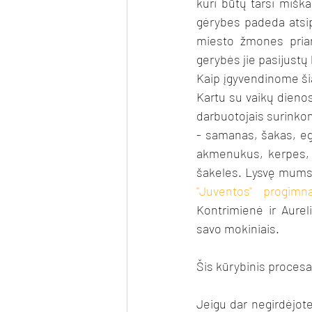
kuri būtų tarsi mišk
gėrybes padeda atsip
miesto žmones priart
gerybės jie pasijustų 
Kaip įgyvendinome ši
Kartu su vaikų dienos 
darbuotojais surinko
- samanas, šakas, egl
akmenukus, kerpes, 
šakeles. Lysvę mums 
"Juventos" progimna
Kontrimienė ir Aureli
savo mokiniais.
Šis kūrybinis procesas
Jeigu dar negirdėjote