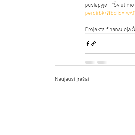
puslapyje "Švietim
perdirbk/?fbclid=Iw
Projektą finansuoja Š
Naujausi įrašai