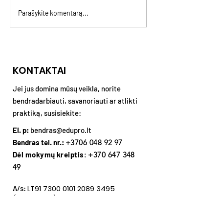
Parašykite komentarą...
GENLINK: naujas kartų
Asmeninės rib
projektas
kaltės ir konfl
KONTAKTAI
Jei jus domina mūsų veikla, norite
bendradarbiauti, savanoriauti ar atlikti
praktiką, susisiekite:
El. p:
bendras@edupro.lt
Bendras tel. nr.:
+3706 048 92 97
Dėl mokymų kreiptis
:
+370 647 348
49
LT91
7300 0101 2089 3495
A/s:
(Swedbank)