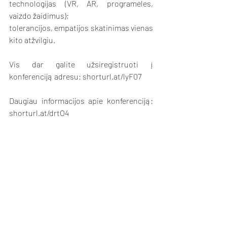
technologijas (VR, AR, programėles, 
vaizdo žaidimus);
tolerancijos, empatijos skatinimas vienas 
kito atžvilgiu.
Vis dar galite užsiregistruoti į 
konferenciją adresu: shorturl.at/lyF07
Daugiau informacijos apie konferenciją: 
shorturl.at/drtO4