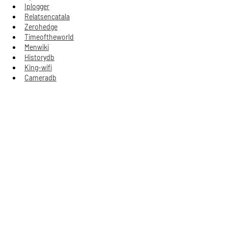
Iplogger
Relatsencatala
Zerohedge
Timeoftheworld
Menwiki
Historydb
King-wifi
Cameradb
Laundrynation
Gegenstimme
Haikudeck
Divisionmidway
Patinka
Nežinomas narys
2025-03-21
Blogger
Draft
Gravatar
Behance