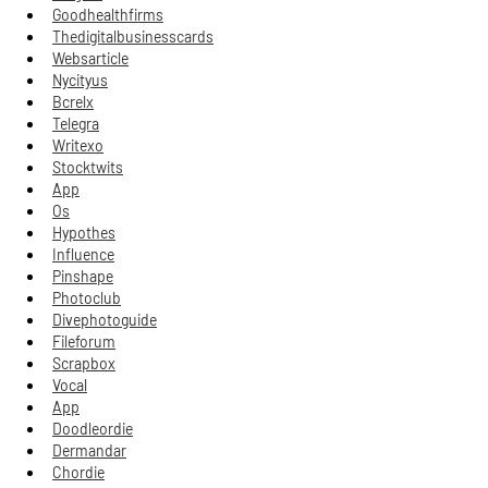
Goodhealthfirms
Thedigitalbusinesscards
Websarticle
Nycityus
Bcrelx
Telegra
Writexo
Stocktwits
App
Os
Hypothes
Influence
Pinshape
Photoclub
Divephotoguide
Fileforum
Scrapbox
Vocal
App
Doodleordie
Dermandar
Chordie