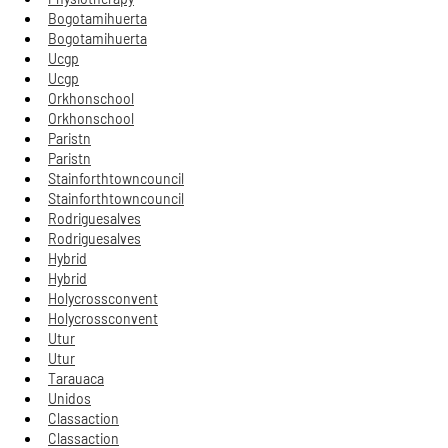
Bogotamihuerta
Bogotamihuerta
Ucgp
Ucgp
Orkhonschool
Orkhonschool
Paristn
Paristn
Stainforthtowncouncil
Stainforthtowncouncil
Rodriguesalves
Rodriguesalves
Hybrid
Hybrid
Holycrossconvent
Holycrossconvent
Utur
Utur
Tarauaca
Unidos
Classaction
Classaction