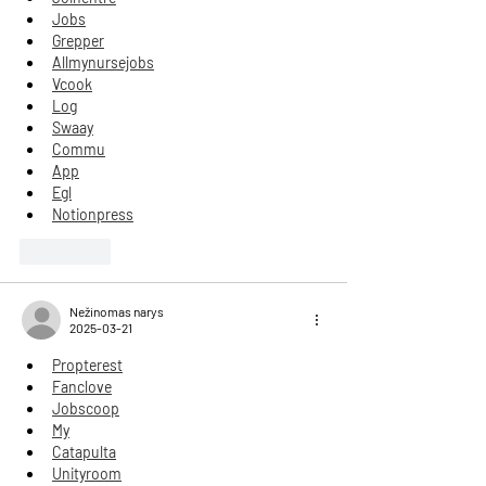
Jobs
Grepper
Allmynursejobs
Vcook
Log
Swaay
Commu
App
Egl
Notionpress
Patinka
Nežinomas narys
2025-03-21
Propterest
Fanclove
Jobscoop
My
Catapulta
Unityroom