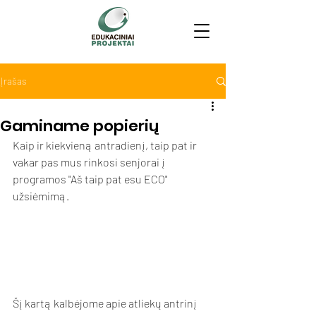
Įrašas
Gaminame popierių
Kaip ir kiekvieną antradienį, taip pat ir 
vakar pas mus rinkosi senjorai į 
programos "Aš taip pat esu ECO" 
užsiėmimą. 
Šį kartą kalbėjome apie atliekų antrinį 