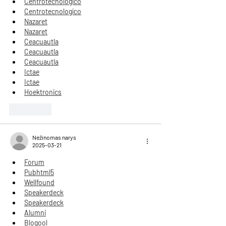
Centrotecnologico
Centrotecnologico
Nazaret
Nazaret
Ceacuautla
Ceacuautla
Ceacuautla
Ictae
Ictae
Hoektronics
Patinka
Nežinomas narys
2025-03-21
Forum
Pubhtml5
Wellfound
Speakerdeck
Speakerdeck
Alumni
Blogool