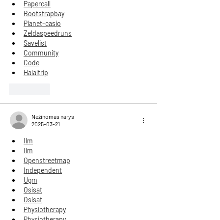
Papercall
Bootstrapbay
Planet-casio
Zeldaspeedruns
Savelist
Community
Code
Halaltrip
Patinka
Nežinomas narys
2025-03-21
Ilm
Ilm
Openstreetmap
Independent
Ugm
Osisat
Osisat
Physiotherapy
Physiotherapy