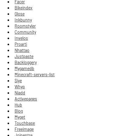
Facer
Bikeindex
Glose
Inkbunny
Roomstyler
Community
Invelos
Proarti
Nhattao
Justpaste
Backloggery
Mygamedb
Minecraft-servers-list
Siye
Whyp
Niadd
Activepages
Hub
Blog
Myget
Touchbase
Freeimage
Joinentre