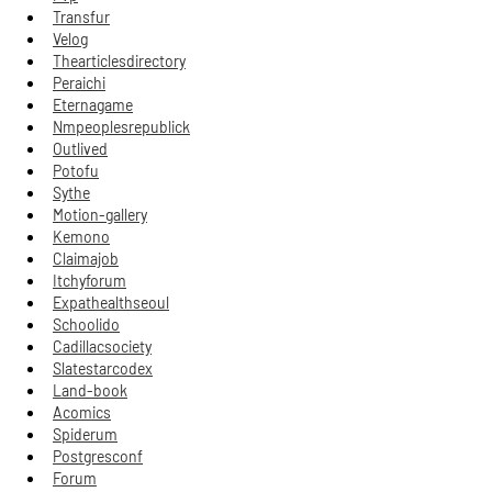
Transfur
Velog
Thearticlesdirectory
Peraichi
Eternagame
Nmpeoplesrepublick
Outlived
Potofu
Sythe
Motion-gallery
Kemono
Claimajob
Itchyforum
Expathealthseoul
Schoolido
Cadillacsociety
Slatestarcodex
Land-book
Acomics
Spiderum
Postgresconf
Forum