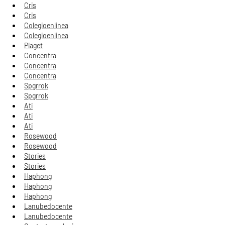
Cris
Cris
Colegioenlinea
Colegioenlinea
Piaget
Concentra
Concentra
Concentra
Spgrrok
Spgrrok
Ati
Ati
Ati
Rosewood
Rosewood
Stories
Stories
Haphong
Haphong
Haphong
Lanubedocente
Lanubedocente