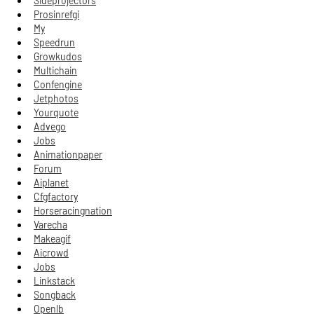
Sideprojectors
Prosinrefgi
My
Speedrun
Growkudos
Multichain
Confengine
Jetphotos
Yourquote
Advego
Jobs
Animationpaper
Forum
Aiplanet
Cfgfactory
Horseracingnation
Varecha
Makeagif
Aicrowd
Jobs
Linkstack
Songback
Openlb