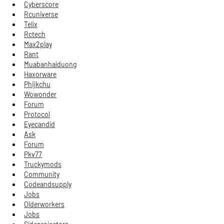
Cyberscore
Rcuniverse
Telix
Rctech
Max2play
Rant
Muabanhaiduong
Haxorware
Phijkchu
Wowonder
Forum
Protocol
Eyecandid
Ask
Forum
Pkv77
Truckymods
Community
Codeandsupply
Jobs
Olderworkers
Jobs