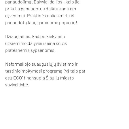
panaudojimą. Dalyviai dalijosi, kaip jie 
prikelia panaudotus daiktus antram 
gyvenimui. Praktinės dalies metu iš 
panaudotų lapų gaminome popierių! 
Džiaugiamės, kad po kiekvieno 
užsiėmimo dalyviai išeina su vis 
platesnėmis šypsenomis! 
Neformaliojo suaugusiųjų švietimo ir 
tęstinio mokymosi programą "Aš taip pat 
esu ECO" finansuoja Šiaulių miesto 
savivaldybė.