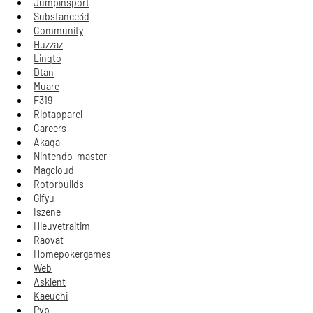
Jumpinsport
Substance3d
Community
Huzzaz
Linqto
Dtan
Muare
F319
Riptapparel
Careers
Akaqa
Nintendo-master
Magcloud
Rotorbuilds
Gifyu
Iszene
Hieuvetraitim
Raovat
Homepokergames
Web
Asklent
Kaeuchi
Pvp