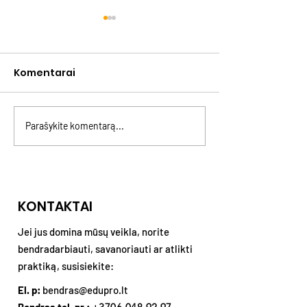
Komentarai
Parašykite komentarą...
GENLINK: naujas kartų
Asmeninės rib
projektas
kaltės ir konfl
KONTAKTAI
Jei jus domina mūsų veikla, norite
bendradarbiauti, savanoriauti ar atlikti
praktiką, susisiekite:
El. p:
bendras@edupro.lt
Bendras tel. nr.: