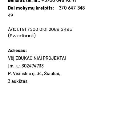
+3706 048 92 97
Dėl mokymų kreiptis
:
+370 647 348
49
LT91
7300 0101 2089 3495
A/s:
(Swedbank)
Adresas:
VšĮ EDUKACINIAI PROJEKTAI
Įm. k.:
302474733
P. Višinskio g. 34, Šiauliai,
3 aukštas
Gaukite mūsų naujienas